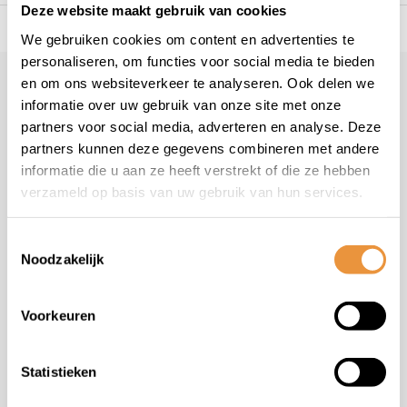
Deze website maakt gebruik van cookies
s voor uw tweewieler
Snelle levering
Niet goed = geld t
We gebruiken cookies om content en advertenties te
personaliseren, om functies voor social media te bieden
en om ons websiteverkeer te analyseren. Ook delen we
Klantenservice
informatie over uw gebruik van onze site met onze
Veelgestelde vragen
partners voor social media, adverteren en analyse. Deze
+31 78 780 2330
partners kunnen deze gegevens combineren met andere
informatie die u aan ze heeft verstrekt of die ze hebben
info@artsloten.nl
verzameld op basis van uw gebruik van hun services.
Toestemmingsselectie
Noodzakelijk
Handige pagina's
Voorkeuren
Informatie
Statistieken
Contactgegevens