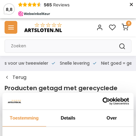
×
565
Reviews
8,8
0
s voor uw tweewieler
Snelle levering
Niet goed = geld te
Terug
Producten getagd met gerecyclede
Filters
Toestemming
Details
Over