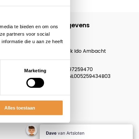
Contactgegevens
 media te bieden en om ons
ze partners voor social
ARTsloten.nl
nformatie die u aan ze heeft
Noordeinde 114
3341LW, Hendrik Ido Ambacht
Nederland
KVK nummer: 97259470
Marketing
Btw nummer: NL005259434B03
Alles toestaan