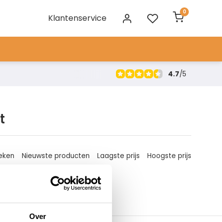
0
Klantenservice
4.7
/
5
t
eken
Nieuwste producten
Laagste prijs
Hoogste prijs
Over