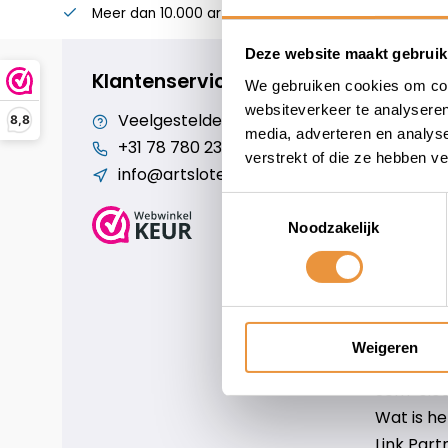
Meer dan 10.000 artikelen
Alles voor uw twee
Deze website maakt gebruik
Klantenservice
We gebruiken cookies om cont
websiteverkeer te analyseren
Veelgestelde vragen
Cookiebe
8,8
media, adverteren en analys
+31 78 780 2330
Over ons
verstrekt of die ze hebben v
info@artsloten.nl
Algemen
Disclaim
Toestemmingsselectie
Privacy P
Noodzakelijk
Betaalm
Verzende
Contact
Sitemap
Weigeren
Art-sloten
Scm-slote
Wat is h
Link Part