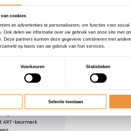
wieler
Snelle levering
Niet goed = geld terug
 van cookies
Informatie
ent en advertenties te personaliseren, om functies voor social
. Ook delen we informatie over uw gebruik van onze site met on
leid
Over ons
e. Deze partners kunnen deze gegevens combineren met andere i
Blog
erzameld op basis van uw gebruik van hun services.
e voorwaarden
Merken
er
Categorieën
olicy
Voorkeuren
Statistieken
ethoden
n & retourneren
Selectie toestaan
lijst
nlijst
et ART-keurmerk
ners