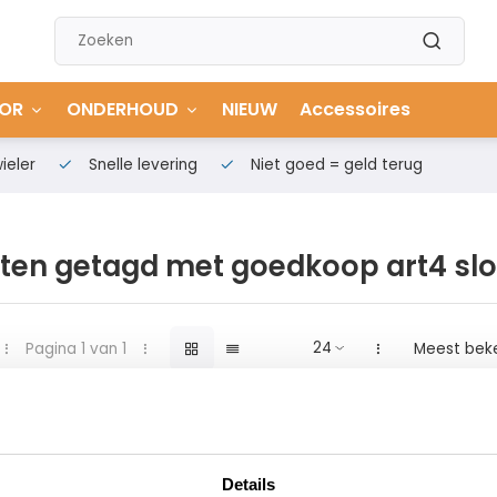
OR
ONDERHOUD
NIEUW
Accessoires
ieler
Snelle levering
Niet goed = geld terug
ten getagd met goedkoop art4 slo
Pagina 1 van 1
Meest bek
Details