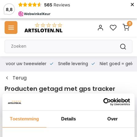
×
565
Reviews
8,8
0
s voor uw tweewieler
Snelle levering
Niet goed = geld te
Terug
Producten getagd met gps tracker
Filters
Toestemming
Details
Over