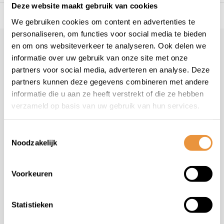
Deze website maakt gebruik van cookies
s voor uw tweewieler
Snelle levering
Niet goed = geld t
We gebruiken cookies om content en advertenties te
personaliseren, om functies voor social media te bieden
en om ons websiteverkeer te analyseren. Ook delen we
Klantenservice
geopend
informatie over uw gebruik van onze site met onze
Veelgestelde vragen
partners voor social media, adverteren en analyse. Deze
+31 78 780 2330
partners kunnen deze gegevens combineren met andere
informatie die u aan ze heeft verstrekt of die ze hebben
info@artsloten.nl
verzameld op basis van uw gebruik van hun services.
Toestemmingsselectie
Noodzakelijk
Handige pagina's
Voorkeuren
Informatie
Statistieken
Contactgegevens