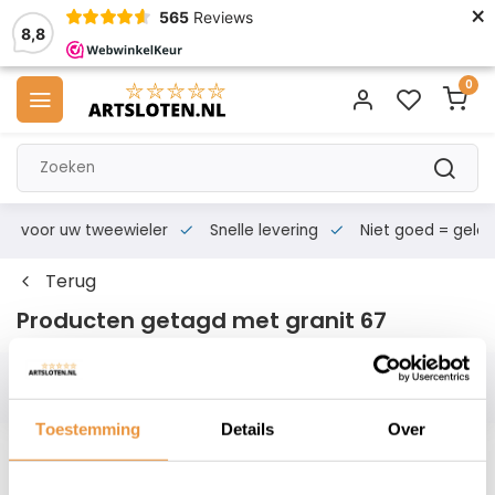
×
565
Reviews
8,8
0
s voor uw tweewieler
Snelle levering
Niet goed = geld te
Terug
Producten getagd met granit 67
Filters
Toestemming
Details
Over