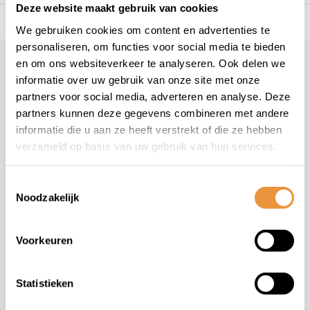
Deze website maakt gebruik van cookies
s voor uw tweewieler
Snelle levering
Niet goed = geld t
We gebruiken cookies om content en advertenties te
personaliseren, om functies voor social media te bieden
en om ons websiteverkeer te analyseren. Ook delen we
Klantenservice
geopend
informatie over uw gebruik van onze site met onze
Veelgestelde vragen
partners voor social media, adverteren en analyse. Deze
+31 78 780 2330
partners kunnen deze gegevens combineren met andere
informatie die u aan ze heeft verstrekt of die ze hebben
info@artsloten.nl
verzameld op basis van uw gebruik van hun services.
Toestemmingsselectie
Noodzakelijk
Handige pagina's
Voorkeuren
Informatie
Statistieken
Contactgegevens