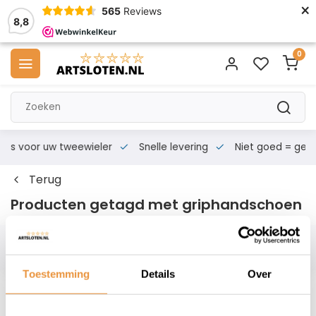
×
565
Reviews
8,8
0
s voor uw tweewieler
Snelle levering
Niet goed = geld te
Terug
Producten getagd met griphandschoen
Filters
Toestemming
Details
Over