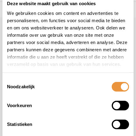
Deze website maakt gebruik van cookies
s voor uw tweewieler
Snelle levering
Niet goed = geld t
We gebruiken cookies om content en advertenties te
personaliseren, om functies voor social media te bieden
en om ons websiteverkeer te analyseren. Ook delen we
Klantenservice
informatie over uw gebruik van onze site met onze
Veelgestelde vragen
partners voor social media, adverteren en analyse. Deze
+31 78 780 2330
partners kunnen deze gegevens combineren met andere
informatie die u aan ze heeft verstrekt of die ze hebben
info@artsloten.nl
verzameld op basis van uw gebruik van hun services.
Toestemmingsselectie
Noodzakelijk
Handige pagina's
Voorkeuren
Informatie
Statistieken
Contactgegevens