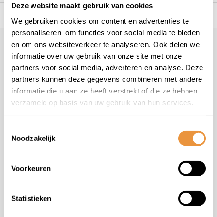
Deze website maakt gebruik van cookies
s voor uw tweewieler
Snelle levering
Niet goed = geld t
We gebruiken cookies om content en advertenties te
personaliseren, om functies voor social media te bieden
en om ons websiteverkeer te analyseren. Ook delen we
Klantenservice
informatie over uw gebruik van onze site met onze
Veelgestelde vragen
partners voor social media, adverteren en analyse. Deze
+31 78 780 2330
partners kunnen deze gegevens combineren met andere
informatie die u aan ze heeft verstrekt of die ze hebben
info@artsloten.nl
verzameld op basis van uw gebruik van hun services.
Toestemmingsselectie
Noodzakelijk
Handige pagina's
Voorkeuren
Informatie
Statistieken
Contactgegevens