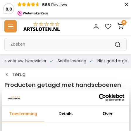
×
565
Reviews
8,8
0
s voor uw tweewieler
Snelle levering
Niet goed = geld te
Terug
Producten getagd met handscboenen
Filters
Toestemming
Details
Over