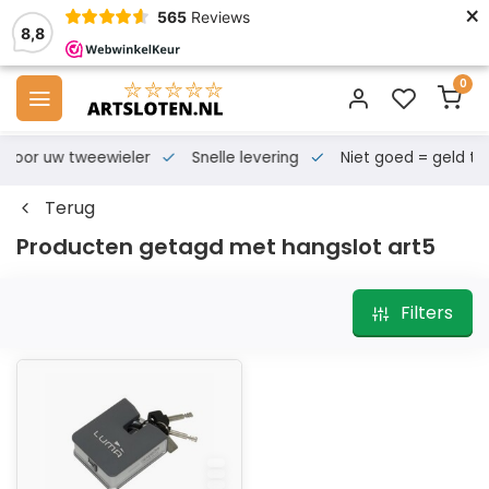
×
565
Reviews
8,8
0
s voor uw tweewieler
Snelle levering
Niet goed = geld te
Terug
Producten getagd met hangslot art5
Filters