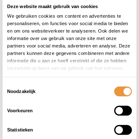
Deze website maakt gebruik van cookies
We gebruiken cookies om content en advertenties te
(0)
personaliseren, om functies voor social media te bieden
Hondenfietsmand
en om ons websiteverkeer te analyseren. Ook delen we
MIK Basil Pasja M -
informatie over uw gebruik van onze site met onze
achter - 30 liter 45 x
partners voor social media, adverteren en analyse. Deze
Niet op voorraad
34 x 33 cm - natural
partners kunnen deze gegevens combineren met andere
informatie die u aan ze heeft verstrekt of die ze hebben
99,99
verzameld op basis van uw gebruik van hun services.
Toestemmingsselectie
Noodzakelijk
1
Voorkeuren
Statistieken