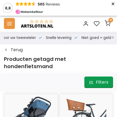
×
565
Reviews
8,8
0
s voor uw tweewieler
Snelle levering
Niet goed = geld te
Terug
Producten getagd met
hondenfietsmand
Filters