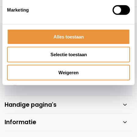
Marketing
s voor uw tweewieler
Snelle levering
Niet goed = geld t
Klantenservice
Alles toestaan
Veelgestelde vragen
Selectie toestaan
+31 78 780 2330
info@artsloten.nl
Weigeren
Handige pagina's
Informatie