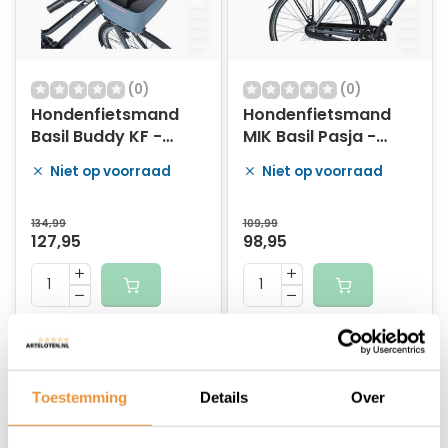
(0)
(0)
Hondenfietsmand
Hondenfietsmand
Basil Buddy KF -
MIK Basil Pasja -
voorop - 45 x 32 x 22
large - achtermand
Niet op voorraad
Niet op voorraad
cm - faded denim
- natural
134,99
109,99
127,95
98,95
Toestemming
Details
Over