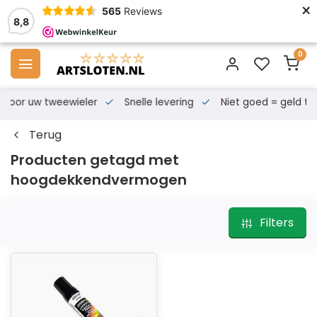
×
565
Reviews
8,8
0
s voor uw tweewieler
Snelle levering
Niet goed = geld te
Terug
Producten getagd met
hoogdekkendvermogen
Filters