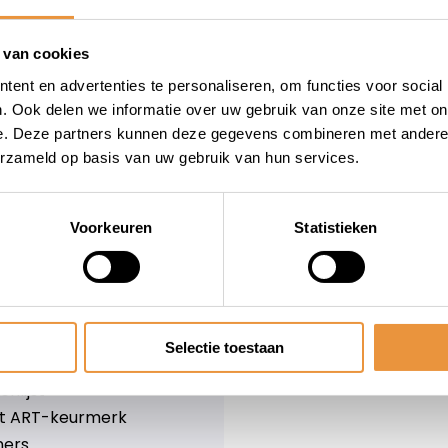
wieler
Snelle levering
Niet goed = geld terug
 van cookies
Informatie
ent en advertenties te personaliseren, om functies voor social
. Ook delen we informatie over uw gebruik van onze site met on
leid
Over ons
e. Deze partners kunnen deze gegevens combineren met andere i
Blog
erzameld op basis van uw gebruik van hun services.
e voorwaarden
Merken
er
Categorieën
olicy
Voorkeuren
Statistieken
ethoden
n & retourneren
Selectie toestaan
lijst
nlijst
et ART-keurmerk
ners