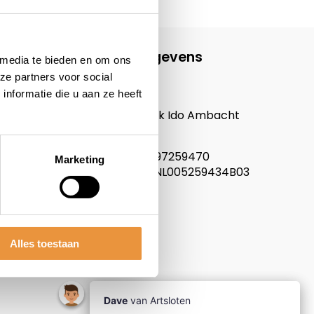
Contactgegevens
 media te bieden en om ons
ze partners voor social
ARTsloten.nl
nformatie die u aan ze heeft
Noordeinde 114
3341LW, Hendrik Ido Ambacht
Nederland
KVK nummer: 97259470
Marketing
Btw nummer: NL005259434B03
Alles toestaan