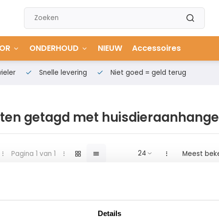
OR
ONDERHOUD
NIEUW
Accessoires
ieler
Snelle levering
Niet goed = geld terug
ten getagd met huisdieraanhange
Pagina 1 van 1
Meest bek
Details