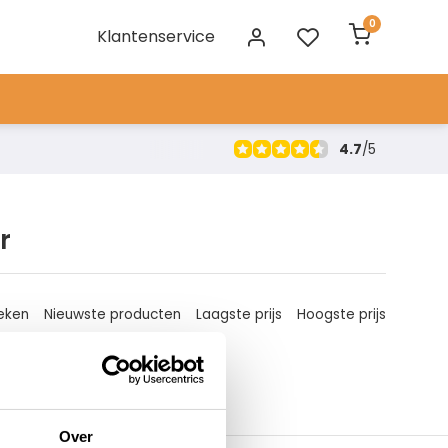
0
Klantenservice
4.7
/
5
r
eken
Nieuwste producten
Laagste prijs
Hoogste prijs
Over