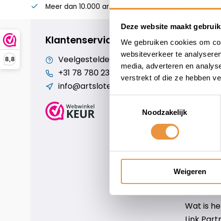
Meer dan 10.000 artikelen
Alles voor uw twee
Deze website maakt gebruik
Klantenservice
We gebruiken cookies om cont
websiteverkeer te analyseren
Veelgestelde vragen
Cookiebe
8,8
media, adverteren en analys
+31 78 780 2330
Over ons
verstrekt of die ze hebben v
info@artsloten.nl
Algemen
Disclaim
Toestemmingsselectie
Privacy P
Noodzakelijk
Betaalm
Verzende
Contact
Sitemap
Weigeren
Art-sloten
Scm-slote
Wat is h
Link Part