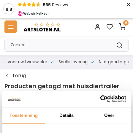
×
565
Reviews
8,8
0
s voor uw tweewieler
Snelle levering
Niet goed = geld te
Terug
Producten getagd met huisdiertrailer
Filters
Toestemming
Details
Over