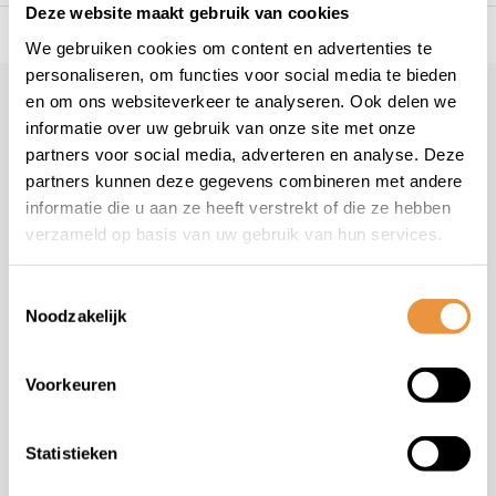
Deze website maakt gebruik van cookies
s voor uw tweewieler
Snelle levering
Niet goed = geld t
We gebruiken cookies om content en advertenties te
personaliseren, om functies voor social media te bieden
en om ons websiteverkeer te analyseren. Ook delen we
Klantenservice
geopend
informatie over uw gebruik van onze site met onze
Veelgestelde vragen
partners voor social media, adverteren en analyse. Deze
+31 78 780 2330
partners kunnen deze gegevens combineren met andere
informatie die u aan ze heeft verstrekt of die ze hebben
info@artsloten.nl
verzameld op basis van uw gebruik van hun services.
Toestemmingsselectie
Noodzakelijk
Handige pagina's
Voorkeuren
Informatie
Statistieken
Contactgegevens