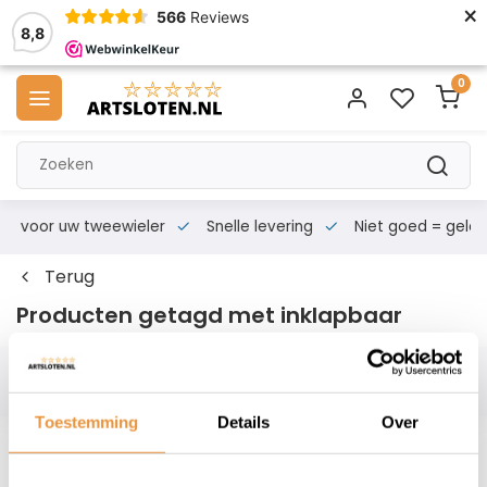
×
566
Reviews
8,8
0
s voor uw tweewieler
Snelle levering
Niet goed = geld te
Terug
Producten getagd met inklapbaar
Filters
Toestemming
Details
Over