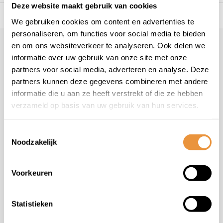
Deze website maakt gebruik van cookies
s voor uw tweewieler
Snelle levering
Niet goed = geld t
We gebruiken cookies om content en advertenties te
personaliseren, om functies voor social media te bieden
en om ons websiteverkeer te analyseren. Ook delen we
Klantenservice
informatie over uw gebruik van onze site met onze
Veelgestelde vragen
partners voor social media, adverteren en analyse. Deze
+31 78 780 2330
partners kunnen deze gegevens combineren met andere
informatie die u aan ze heeft verstrekt of die ze hebben
info@artsloten.nl
verzameld op basis van uw gebruik van hun services.
Toestemmingsselectie
Noodzakelijk
Handige pagina's
Voorkeuren
Informatie
Statistieken
Contactgegevens