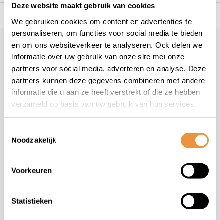
Deze website maakt gebruik van cookies
s voor uw tweewieler
Snelle levering
Niet goed = geld t
We gebruiken cookies om content en advertenties te
personaliseren, om functies voor social media te bieden
en om ons websiteverkeer te analyseren. Ook delen we
Klantenservice
geopend
informatie over uw gebruik van onze site met onze
Veelgestelde vragen
partners voor social media, adverteren en analyse. Deze
+31 78 780 2330
partners kunnen deze gegevens combineren met andere
informatie die u aan ze heeft verstrekt of die ze hebben
info@artsloten.nl
verzameld op basis van uw gebruik van hun services.
Toestemmingsselectie
Noodzakelijk
Handige pagina's
Voorkeuren
Informatie
Statistieken
Contactgegevens