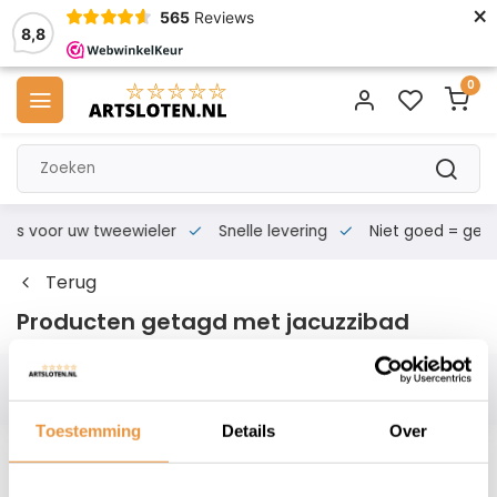
×
565
Reviews
8,8
0
s voor uw tweewieler
Snelle levering
Niet goed = geld te
Terug
Producten getagd met jacuzzibad
Filters
Toestemming
Details
Over