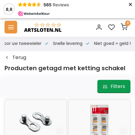
×
565
Reviews
8,8
0
s voor uw tweewieler
Snelle levering
Niet goed = geld te
Terug
Producten getagd met ketting schakel
Filters