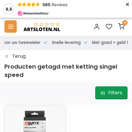
×
565
Reviews
8,8
0
s voor uw tweewieler
Snelle levering
Niet goed = geld te
Terug
Producten getagd met ketting singel
speed
Filters