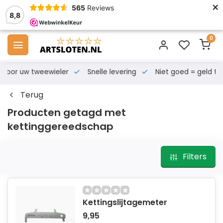
×
565
Reviews
8,8
0
s voor uw tweewieler
Snelle levering
Niet goed = geld te
Terug
Producten getagd met
kettinggereedschap
Filters
Kettingslijtagemeter
9,95