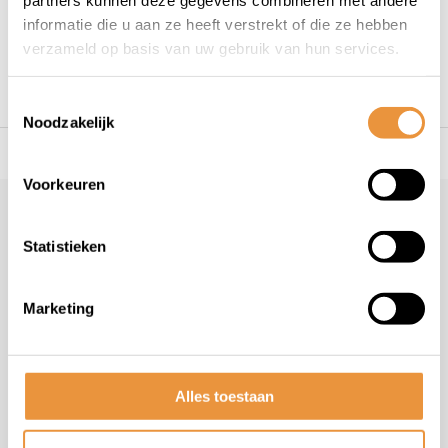
1
informatie die u aan ze heeft verstrekt of die ze hebben
verzameld op basis van uw gebruik van hun services.
Toestemmingsselectie
Noodzakelijk
s voor uw tweewieler
Snelle levering
Niet goed = geld t
Voorkeuren
Klantenservice
Statistieken
Veelgestelde vragen
+31 78 780 2330
Marketing
info@artsloten.nl
Alles toestaan
Handige pagina's