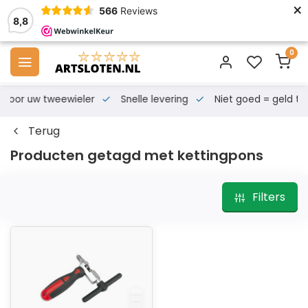
×
566
Reviews
8,8
0
s voor uw tweewieler
Snelle levering
Niet goed = geld te
Terug
Producten getagd met kettingpons
Filters