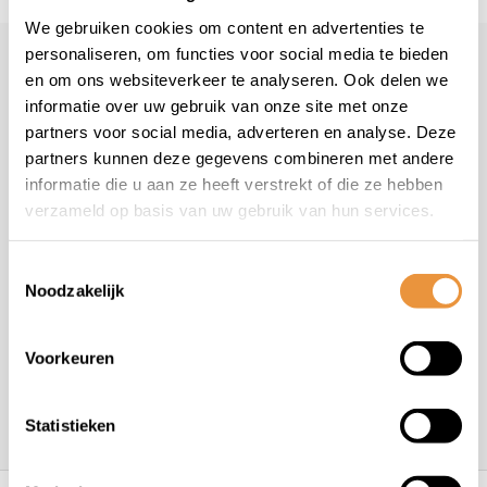
We gebruiken cookies om content en advertenties te
personaliseren, om functies voor social media te bieden
Klantenservice
en om ons websiteverkeer te analyseren. Ook delen we
informatie over uw gebruik van onze site met onze
Veelgestelde vragen
partners voor social media, adverteren en analyse. Deze
+31 78 780 2330
partners kunnen deze gegevens combineren met andere
info@artsloten.nl
informatie die u aan ze heeft verstrekt of die ze hebben
verzameld op basis van uw gebruik van hun services.
Toestemmingsselectie
Noodzakelijk
Handige pagina's
Voorkeuren
Informatie
Statistieken
Contactgegevens