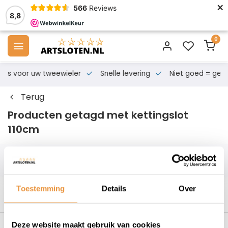
×
566
Reviews
8,8
0
s voor uw tweewieler
Snelle levering
Niet goed = geld te
Terug
Producten getagd met kettingslot
110cm
Filters
Toestemming
Details
Over
Deze website maakt gebruik van cookies
s voor uw tweewieler
Snelle levering
Niet goed = geld t