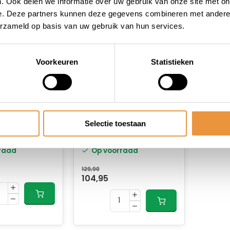
. Ook delen we informatie over uw gebruik van onze site met on
e. Deze partners kunnen deze gegevens combineren met andere i
erzameld op basis van uw gebruik van hun services.
Voorkeuren
Statistieken
(0)
(1)
motorslot
Scooter/motorslot
Selectie toestaan
0cm Boss
ART-4 200cm Boss
MBT4076
raad
Op voorraad
129,90
104,95