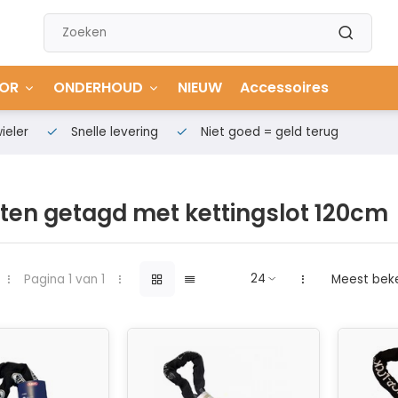
OR
ONDERHOUD
NIEUW
Accessoires
ieler
Snelle levering
Niet goed = geld terug
ten getagd met kettingslot 120cm
Pagina 1 van 1
Meest bek