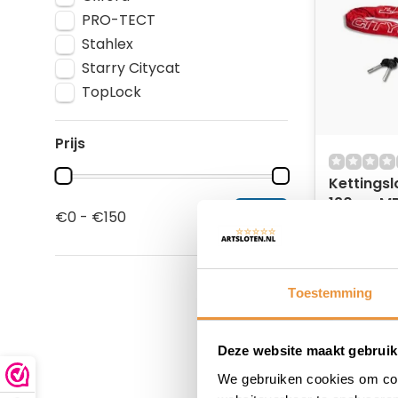
PRO-TECT
Stahlex
Starry Citycat
TopLock
Prijs
Kettingsl
120cm M
€0 - €150
Op voor
46,95
36,95
Toestemming
Deze website maakt gebruik
We gebruiken cookies om cont