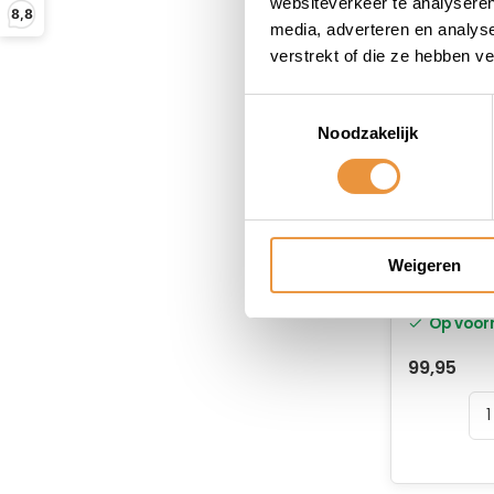
websiteverkeer te analyseren
8,8
media, adverteren en analys
verstrekt of die ze hebben v
Toestemmingsselectie
Noodzakelijk
Scooter/
Weigeren
ART-4 15
MBT4076
Op voor
99,95