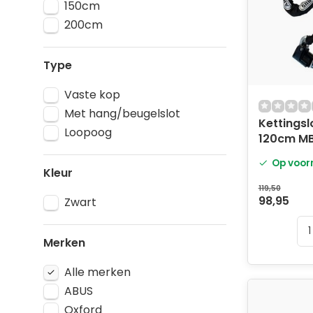
150cm
200cm
Type
Vaste kop
Met hang/beugelslot
Kettingsl
Loopoog
120cm M
Op voor
Kleur
119,50
98,95
Zwart
Merken
Alle merken
ABUS
Oxford