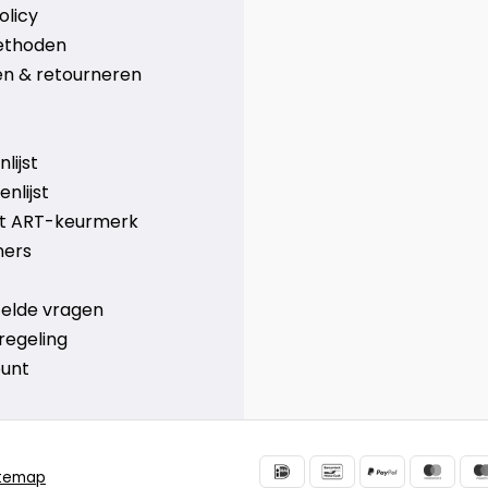
olicy
ethoden
n & retourneren
lijst
nlijst
et ART-keurmerk
ners
telde vragen
regeling
ount
itemap