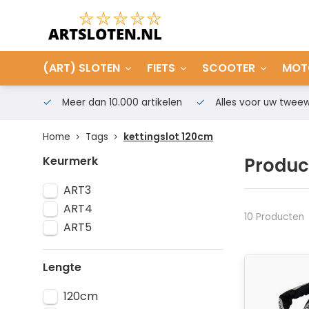
(ART) SLOTEN
FIETS
SCOOTER
MOT
Meer dan 10.000 artikelen
Alles voor uw tweew
Home
Tags
kettingslot 120cm
Keurmerk
Produc
ART3
ART4
10 Producten
ART5
Lengte
120cm