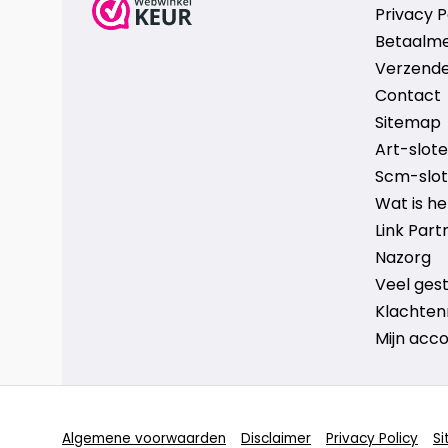
Privacy P
Betaalm
Verzende
Contact
Sitemap
Art-sloten
Scm-slote
Wat is h
Link Part
Nazorg
Veel ges
Klachten
Mijn acc
Algemene voorwaarden
Disclaimer
Privacy Policy
S