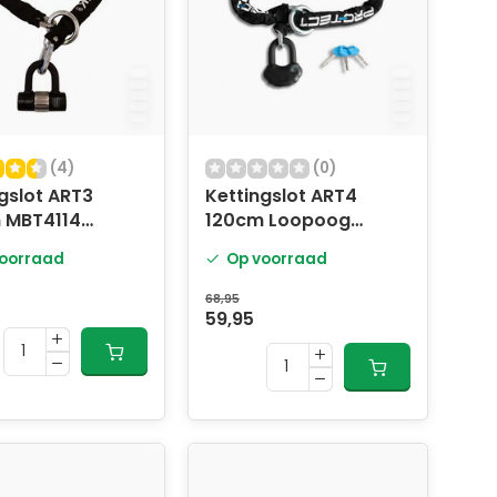
(4)
(0)
gslot ART3
Kettingslot ART4
 MBT4114
120cm Loopoog
oog
MBT4109
oorraad
Op voorraad
68,95
59,95