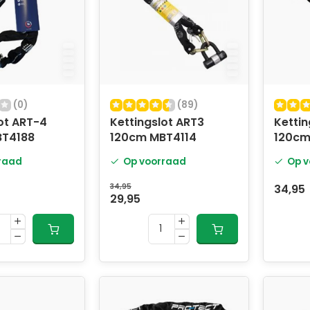
(0)
(89)
ot ART-4
Kettingslot ART3
Kettin
BT4188
120cm MBT4114
120cm
Loop
raad
Op voorraad
Op v
34,95
34,95
29,95