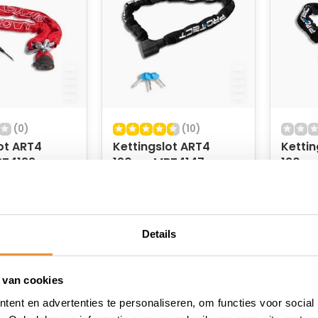
(0)
(10)
ot ART4
Kettingslot ART4
Kettin
BT4122
120cm MBT4147
120cm
raad
Op voorraad
Op v
62,95
92,95
56,95
82,95
Details
 van cookies
ent en advertenties te personaliseren, om functies voor social