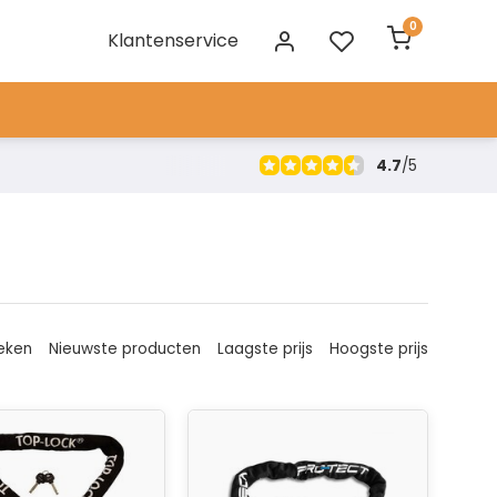
0
Klantenservice
4.7
/
5
eken
Nieuwste producten
Laagste prijs
Hoogste prijs