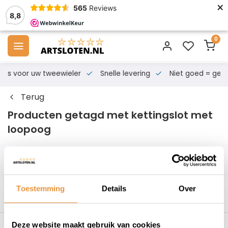
×
565
Reviews
8,8
0
s voor uw tweewieler
Snelle levering
Niet goed = geld te
Terug
Producten getagd met kettingslot met
loopoog
Filters
Toestemming
Details
Over
Deze website maakt gebruik van cookies
s voor uw tweewieler
Snelle levering
Niet goed = geld t