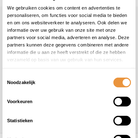
We gebruiken cookies om content en advertenties te
personaliseren, om functies voor social media te bieden
Klantenservice
geopend
en om ons websiteverkeer te analyseren. Ook delen we
informatie over uw gebruik van onze site met onze
Veelgestelde vragen
partners voor social media, adverteren en analyse. Deze
+31 78 780 2330
partners kunnen deze gegevens combineren met andere
info@artsloten.nl
informatie die u aan ze heeft verstrekt of die ze hebben
verzameld op basis van uw gebruik van hun services.
Toestemmingsselectie
Noodzakelijk
Handige pagina's
Voorkeuren
Informatie
Statistieken
Contactgegevens