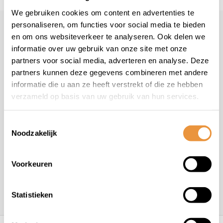
We gebruiken cookies om content en advertenties te
personaliseren, om functies voor social media te bieden
Klantenservice
en om ons websiteverkeer te analyseren. Ook delen we
informatie over uw gebruik van onze site met onze
Veelgestelde vragen
partners voor social media, adverteren en analyse. Deze
+31 78 780 2330
partners kunnen deze gegevens combineren met andere
info@artsloten.nl
informatie die u aan ze heeft verstrekt of die ze hebben
verzameld op basis van uw gebruik van hun services.
Toestemmingsselectie
Noodzakelijk
Handige pagina's
Voorkeuren
Informatie
Statistieken
Contactgegevens