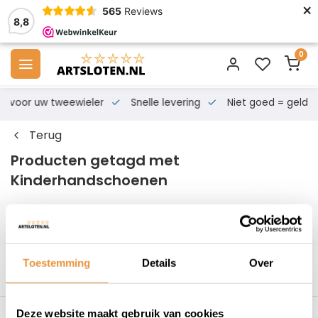
×
565
Reviews
8,8
0
s voor uw tweewieler
Snelle levering
Niet goed = geld te
Terug
Producten getagd met
Kinderhandschoenen
Filters
Toestemming
Details
Over
Deze website maakt gebruik van cookies
es voor uw tweewieler
Snelle levering
Niet goed = geld t