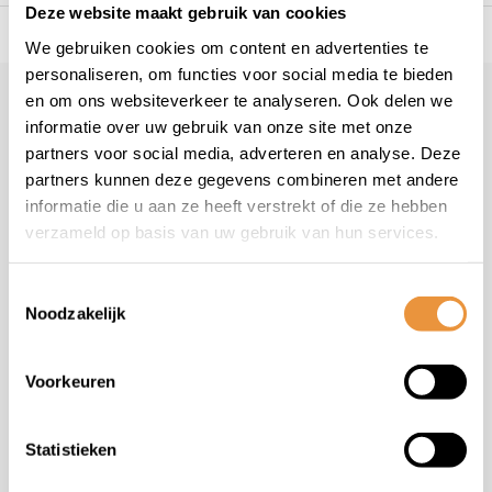
Deze website maakt gebruik van cookies
s voor uw tweewieler
Snelle levering
Niet goed = geld t
We gebruiken cookies om content en advertenties te
personaliseren, om functies voor social media te bieden
en om ons websiteverkeer te analyseren. Ook delen we
Klantenservice
geopend
informatie over uw gebruik van onze site met onze
Veelgestelde vragen
partners voor social media, adverteren en analyse. Deze
+31 78 780 2330
partners kunnen deze gegevens combineren met andere
informatie die u aan ze heeft verstrekt of die ze hebben
info@artsloten.nl
verzameld op basis van uw gebruik van hun services.
Toestemmingsselectie
Noodzakelijk
Handige pagina's
Voorkeuren
Informatie
Statistieken
Contactgegevens