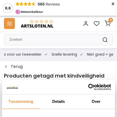
×
565
Reviews
8,8
0
s voor uw tweewieler
Snelle levering
Niet goed = geld te
Terug
Producten getagd met kindveiligheid
Filters
Toestemming
Details
Over