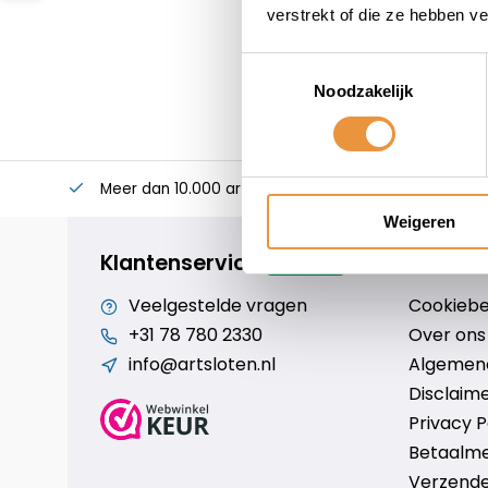
verstrekt of die ze hebben v
Toestemmingsselectie
Noodzakelijk
Meer dan 10.000 artikelen
Alles voor uw twee
Weigeren
Klantenservice
geopend
Veelgestelde vragen
Cookiebe
+31 78 780 2330
Over ons
info@artsloten.nl
Algemen
Disclaim
Privacy P
Betaalm
Verzende