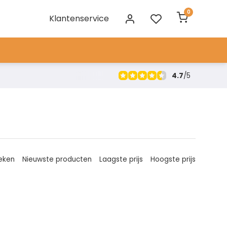
0
Klantenservice
4.7
/
5
eken
Nieuwste producten
Laagste prijs
Hoogste prijs