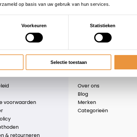
erzameld op basis van uw gebruik van hun services.
Voorkeuren
Statistieken
wieler
Snelle levering
Niet goed = geld terug
Selectie toestaan
Informatie
leid
Over ons
Blog
e voorwaarden
Merken
er
Categorieën
olicy
ethoden
n & retourneren