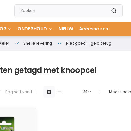
OR
ONDERHOUD
NIEUW
Accessoires
ieler
Snelle levering
Niet goed = geld terug
ten getagd met knoopcel
Pagina 1 van 1
Meest bek