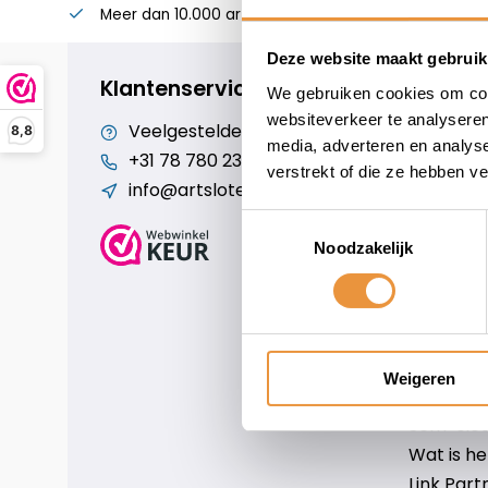
Meer dan 10.000 artikelen
Alles voor uw twee
Deze website maakt gebruik
Klantenservice
We gebruiken cookies om cont
websiteverkeer te analyseren
Veelgestelde vragen
Cookiebe
8,8
media, adverteren en analys
+31 78 780 2330
Over ons
verstrekt of die ze hebben v
info@artsloten.nl
Algemen
Disclaim
Toestemmingsselectie
Privacy P
Noodzakelijk
Betaalm
Verzende
Contact
Sitemap
Weigeren
Art-sloten
Scm-slote
Wat is h
Link Part