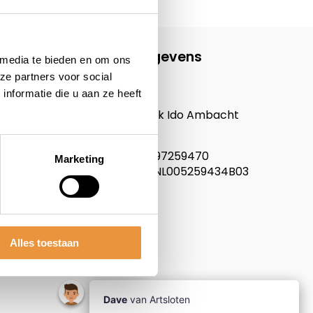
Contactgegevens
 media te bieden en om ons
ze partners voor social
ARTsloten.nl
nformatie die u aan ze heeft
Noordeinde 114
3341LW, Hendrik Ido Ambacht
Nederland
KVK nummer: 97259470
Marketing
Btw nummer: NL005259434B03
Alles toestaan