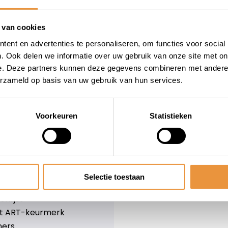
wieler
Snelle levering
Niet goed = geld terug
 van cookies
Informatie
ent en advertenties te personaliseren, om functies voor social
. Ook delen we informatie over uw gebruik van onze site met on
leid
Over ons
e. Deze partners kunnen deze gegevens combineren met andere i
Blog
erzameld op basis van uw gebruik van hun services.
e voorwaarden
Merken
er
Categorieën
olicy
Voorkeuren
Statistieken
ethoden
n & retourneren
Selectie toestaan
lijst
nlijst
et ART-keurmerk
ners