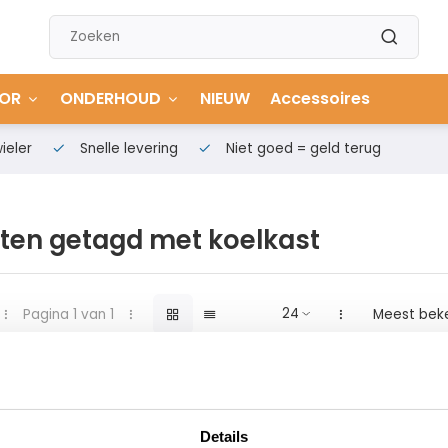
OR
ONDERHOUD
NIEUW
Accessoires
ieler
Snelle levering
Niet goed = geld terug
ten getagd met koelkast
Pagina 1 van 1
Meest bek
Details