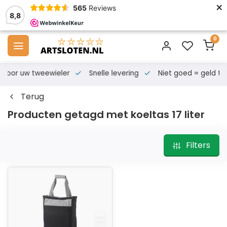
×
565
Reviews
8,8
0
s voor uw tweewieler
Snelle levering
Niet goed = geld te
Terug
Producten getagd met koeltas 17 liter
Filters