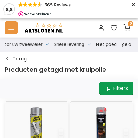
×
565
Reviews
8,8
0
s voor uw tweewieler
Snelle levering
Niet goed = geld te
Terug
Producten getagd met kruipolie
Filters