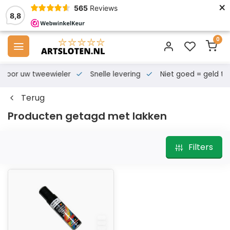
×
565
Reviews
8,8
0
s voor uw tweewieler
Snelle levering
Niet goed = geld te
Terug
Producten getagd met lakken
Filters