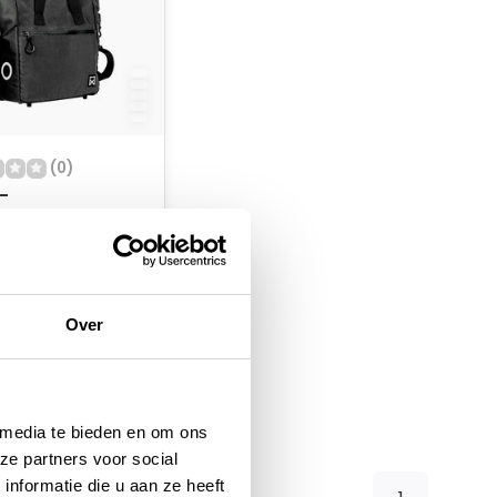
(0)
 -
r/Fietstas -
ite - Zwart - 16L
oorraad
Over
 media te bieden en om ons
ze partners voor social
nformatie die u aan ze heeft