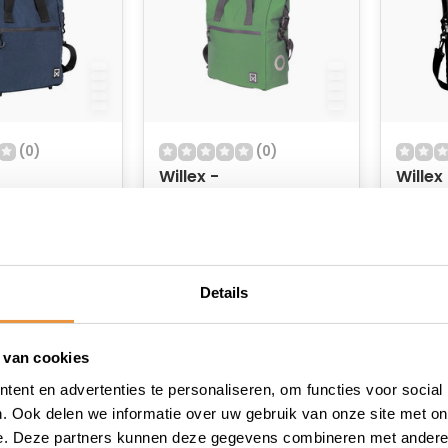
(0)
(0)
Willex -
Willex
ietstas -
Kantoor/Fietstas -
Kantoo
 - Blauw - 16L
Multi Lite - Groen - 16L
Multi L
raad
Op voorraad
Op v
39,95
39,95
Details
 van cookies
ent en advertenties te personaliseren, om functies voor social
. Ook delen we informatie over uw gebruik van onze site met on
e. Deze partners kunnen deze gegevens combineren met andere i