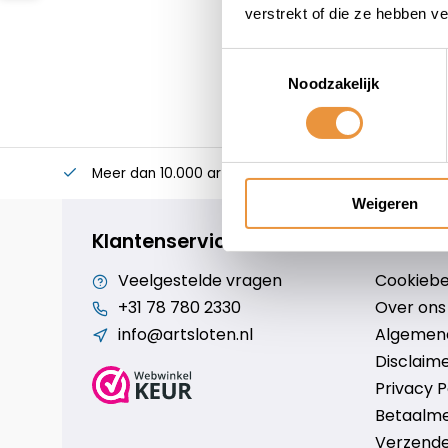
verstrekt of die ze hebben v
Toestemmingsselectie
Noodzakelijk
Meer dan 10.000 artikelen
Alles voor uw twee
Weigeren
Klantenservice
Veelgestelde vragen
Cookiebe
+31 78 780 2330
Over ons
info@artsloten.nl
Algemen
Disclaim
Privacy P
Betaalm
Verzende