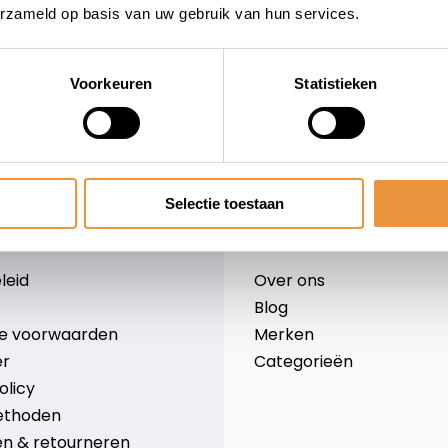
erzameld op basis van uw gebruik van hun services.
Voorkeuren
Statistieken
wieler
Snelle levering
Niet goed = geld terug
Selectie toestaan
Informatie
leid
Over ons
Blog
e voorwaarden
Merken
er
Categorieën
olicy
ethoden
n & retourneren