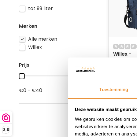
tot 99 liter
Merken
Alle merken
Willex
Willex -
Kantoor/F
Prijs
Multi Lite
Op voor
39,95
Toestemming
€0 - €40
Deze website maakt gebruik
We gebruiken cookies om cont
websiteverkeer te analyseren
8,8
media, adverteren en analys