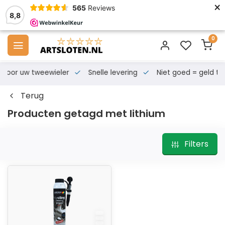
×
565
Reviews
8,8
0
s voor uw tweewieler
Snelle levering
Niet goed = geld te
Terug
Producten getagd met lithium
Filters