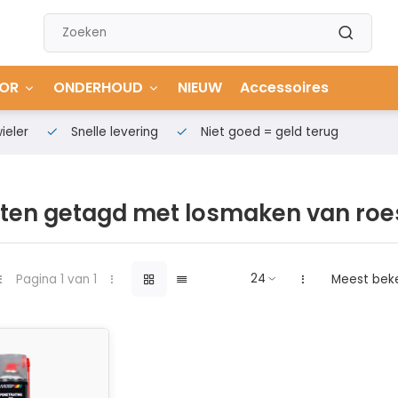
OR
ONDERHOUD
NIEUW
Accessoires
ieler
Snelle levering
Niet goed = geld terug
ten getagd met losmaken van roe
Pagina 1 van 1
Meest bek