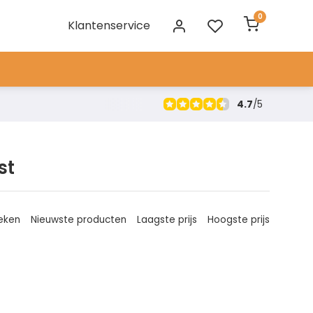
0
Klantenservice
4.7
/
5
st
eken
Nieuwste producten
Laagste prijs
Hoogste prijs