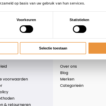
erzameld op basis van uw gebruik van hun services.
Voorkeuren
Statistieken
wieler
Snelle levering
Niet goed = geld terug
Selectie toestaan
Informatie
leid
Over ons
Blog
e voorwaarden
Merken
er
Categorieën
olicy
ethoden
n & retourneren