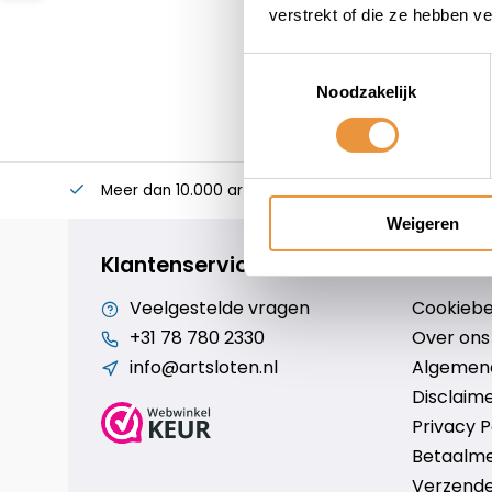
verstrekt of die ze hebben v
Toestemmingsselectie
Noodzakelijk
Meer dan 10.000 artikelen
Alles voor uw twee
Weigeren
Klantenservice
Veelgestelde vragen
Cookiebe
+31 78 780 2330
Over ons
info@artsloten.nl
Algemen
Disclaim
Privacy P
Betaalm
Verzende