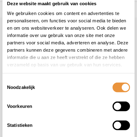
Deze website maakt gebruik van cookies
s voor uw tweewieler
Snelle levering
Niet goed = geld t
We gebruiken cookies om content en advertenties te
personaliseren, om functies voor social media te bieden
en om ons websiteverkeer te analyseren. Ook delen we
Klantenservice
geopend
informatie over uw gebruik van onze site met onze
Veelgestelde vragen
partners voor social media, adverteren en analyse. Deze
+31 78 780 2330
partners kunnen deze gegevens combineren met andere
informatie die u aan ze heeft verstrekt of die ze hebben
info@artsloten.nl
verzameld op basis van uw gebruik van hun services.
Toestemmingsselectie
Noodzakelijk
Handige pagina's
Voorkeuren
Informatie
Statistieken
Contactgegevens