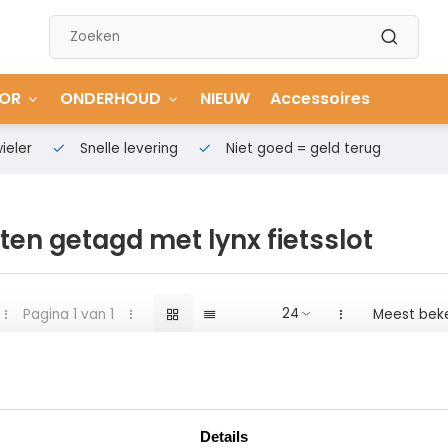
OR
ONDERHOUD
NIEUW
Accessoires
ieler
Snelle levering
Niet goed = geld terug
en getagd met lynx fietsslot
Pagina 1 van 1
Meest bek
Details