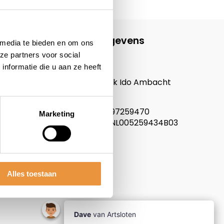
Contactgegevens
 media te bieden en om ons
ze partners voor social
ARTsloten.nl
nformatie die u aan ze heeft
Noordeinde 114
3341LW, Hendrik Ido Ambacht
Nederland
KVK nummer: 97259470
Marketing
Btw nummer: NL005259434B03
Alles toestaan