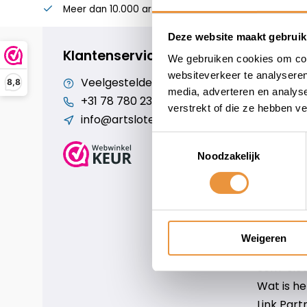
Meer dan 10.000 artikelen
Alles voor uw twee
Deze website maakt gebruik
Klantenservice
geopend
We gebruiken cookies om cont
websiteverkeer te analyseren
Veelgestelde vragen
Cookiebe
8,8
media, adverteren en analys
+31 78 780 2330
Over ons
verstrekt of die ze hebben v
info@artsloten.nl
Algemen
Disclaim
Toestemmingsselectie
Privacy P
Noodzakelijk
Betaalm
Verzende
Contact
Sitemap
Weigeren
Art-sloten
Scm-slote
Wat is h
Link Part