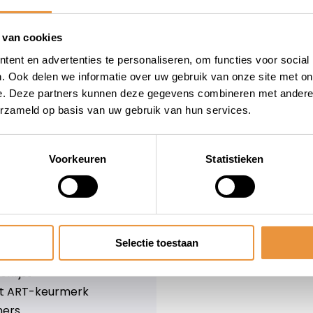
wieler
Snelle levering
Niet goed = geld terug
 van cookies
Informatie
ent en advertenties te personaliseren, om functies voor social
. Ook delen we informatie over uw gebruik van onze site met on
leid
Over ons
e. Deze partners kunnen deze gegevens combineren met andere i
Blog
erzameld op basis van uw gebruik van hun services.
e voorwaarden
Merken
er
Categorieën
olicy
Voorkeuren
Statistieken
ethoden
n & retourneren
Selectie toestaan
lijst
nlijst
et ART-keurmerk
ners