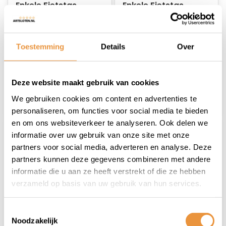
Enkele Fietstas
Enkele Fietstas
Valley L Rood
Valley XL E-Bike Geel
21L
Niet op voorraad
Op voorraad
Toestemming
Details
Over
22,95
29,95
14,95
24,95
Deze website maakt gebruik van cookies
We gebruiken cookies om content en advertenties te
personaliseren, om functies voor social media te bieden
en om ons websiteverkeer te analyseren. Ook delen we
informatie over uw gebruik van onze site met onze
partners voor social media, adverteren en analyse. Deze
partners kunnen deze gegevens combineren met andere
informatie die u aan ze heeft verstrekt of die ze hebben
verzameld op basis van uw gebruik van hun services.
(0)
(0)
Toestemmingsselectie
Enkele Fietstas
Enkele Fietstas
Noodzakelijk