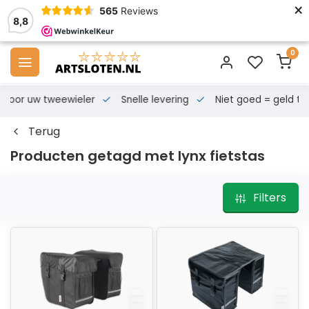
×
565
Reviews
8,8
0
s voor uw tweewieler
Snelle levering
Niet goed = geld te
Terug
Producten getagd met lynx fietstas
Filters