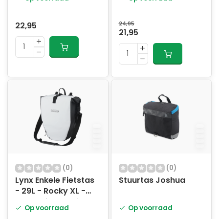
22,95
24,95
21,95
(0)
(0)
Lynx Enkele Fietstas
Stuurtas Joshua
- 29L - Rocky XL -
Waterdicht - Wit
Op voorraad
Op voorraad