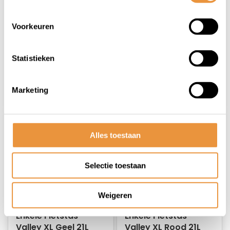
Valley XL E-Bike Rood
Valley XL E-Bike
21L
Zwart 21L
Op voorraad
Op voorraad
Voorkeuren
29,95
29,95
Statistieken
24,95
24,95
Marketing
Alles toestaan
Selectie toestaan
Weigeren
(0)
(0)
Enkele Fietstas
Enkele Fietstas
Valley XL Geel 21L
Valley XL Rood 21L