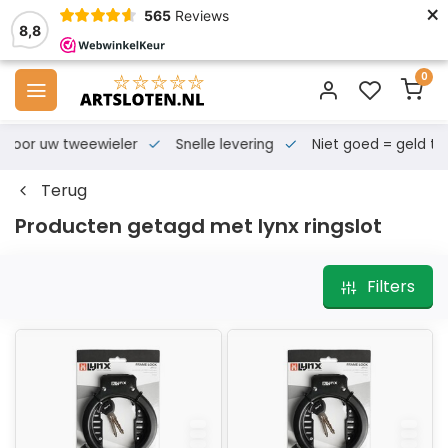
×
565
Reviews
8,8
0
s voor uw tweewieler
Snelle levering
Niet goed = geld te
Terug
Producten getagd met lynx ringslot
Filters