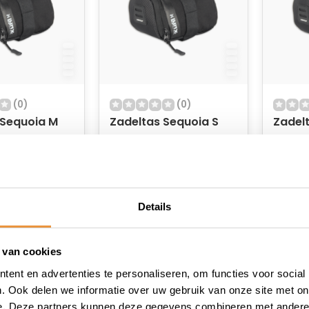
(0)
(0)
 Sequoia M
Zadeltas Sequoia S
Zadel
raad
Op voorraad
Op v
9,95
13,95
7,25
11,95
Details
 van cookies
ent en advertenties te personaliseren, om functies voor social
. Ook delen we informatie over uw gebruik van onze site met on
e. Deze partners kunnen deze gegevens combineren met andere i