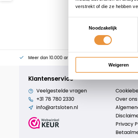
verstrekt of die ze hebben v
Toestemmingsselectie
Noodzakelijk
Meer dan 10.000 artikelen
Alles voor uw twee
Weigeren
Klantenservice
Veelgestelde vragen
Cookiebe
+31 78 780 2330
Over ons
info@artsloten.nl
Algemen
Disclaim
Privacy P
Betaalm