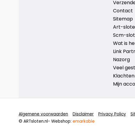
Verzende
Contact
Sitemap
Art-sloten
Scm-slote
Wat is h
Link Part
Nazorg
Veel ges
Klachten
Mijn acc
Algemene voorwaarden
Disclaimer
Privacy Policy
S
© ARTsloten.nl
- Webshop:
emarkable