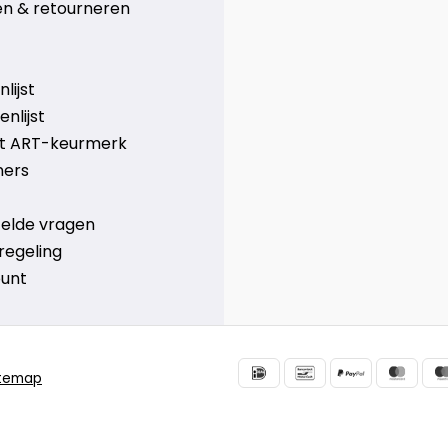
n & retourneren
lijst
nlijst
et ART-keurmerk
ners
telde vragen
regeling
ount
itemap