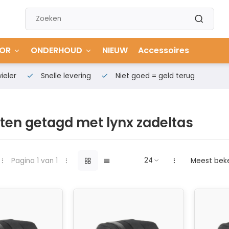
OR
ONDERHOUD
NIEUW
Accessoires
ieler
Snelle levering
Niet goed = geld terug
ten getagd met lynx zadeltas
Pagina 1 van 1
Meest bek