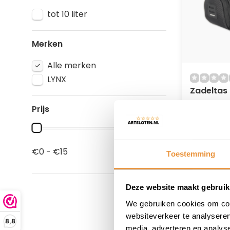
tot 10 liter
Merken
Alle merken
LYNX
Zadeltas
Prijs
Op voor
11,95
9,95
€0 - €15
Toestemming
Deze website maakt gebruik
We gebruiken cookies om cont
websiteverkeer te analyseren
8,8
media, adverteren en analys