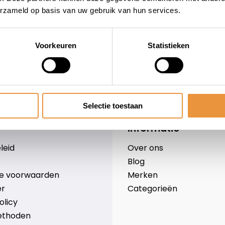
erzameld op basis van uw gebruik van hun services.
Voorkeuren
Statistieken
wieler
Snelle levering
Niet goed = geld terug
Selectie toestaan
Informatie
leid
Over ons
Blog
e voorwaarden
Merken
er
Categorieën
olicy
ethoden