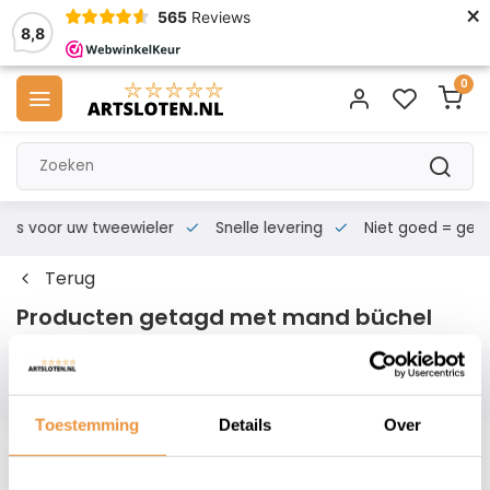
×
565
Reviews
8,8
0
s voor uw tweewieler
Snelle levering
Niet goed = geld te
Terug
Producten getagd met mand büchel
Filters
Toestemming
Details
Over