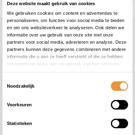
Deze website maakt gebruik van cookies
s voor uw tweewieler
Snelle levering
Niet goed = geld t
We gebruiken cookies om content en advertenties te
personaliseren, om functies voor social media te bieden
en om ons websiteverkeer te analyseren. Ook delen we
Klantenservice
informatie over uw gebruik van onze site met onze
Veelgestelde vragen
partners voor social media, adverteren en analyse. Deze
+31 78 780 2330
partners kunnen deze gegevens combineren met andere
informatie die u aan ze heeft verstrekt of die ze hebben
info@artsloten.nl
verzameld op basis van uw gebruik van hun services.
Toestemmingsselectie
Noodzakelijk
Handige pagina's
Voorkeuren
Informatie
Statistieken
Contactgegevens