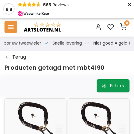
×
565
Reviews
8,8
0
s voor uw tweewieler
Snelle levering
Niet goed = geld te
Terug
Producten getagd met mbt4190
Filters