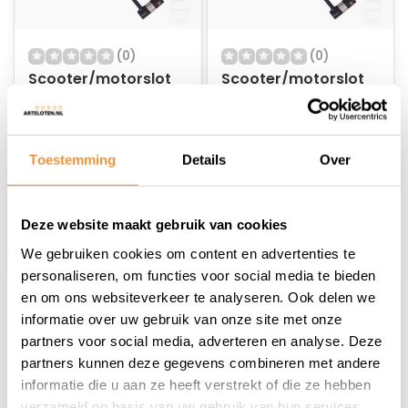
(0)
(0)
Scooter/motorslot
Scooter/motorslot
ART-4 120cm
ART-4 170cm
Loopoog MBT4190
Loopoog MBT4190
Op voorraad
Niet op voorraad
Toestemming
Details
Over
54,95
59,95
37,95
41,95
Deze website maakt gebruik van cookies
We gebruiken cookies om content en advertenties te
personaliseren, om functies voor social media te bieden
en om ons websiteverkeer te analyseren. Ook delen we
informatie over uw gebruik van onze site met onze
1
partners voor social media, adverteren en analyse. Deze
partners kunnen deze gegevens combineren met andere
informatie die u aan ze heeft verstrekt of die ze hebben
verzameld op basis van uw gebruik van hun services.