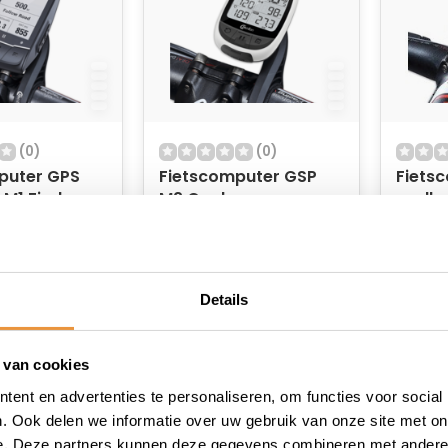
(0)
(0)
puter GPS
Fietscomputer GSP
Fiets
 M1 Finder
M2 Oval
snelh
Blade
 voorraad
Niet op voorraad
Niet
74,95
61,21
64,95
Details
 van cookies
ent en advertenties te personaliseren, om functies voor social
. Ook delen we informatie over uw gebruik van onze site met on
e. Deze partners kunnen deze gegevens combineren met andere i