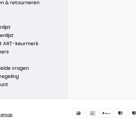
n & retourneren
lijst
nlijst
et ART-keurmerk
ners
telde vragen
regeling
ount
itemap