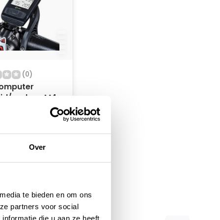
(0)
computer
eid/cadans M4
 op voorraad
Over
 media te bieden en om ons
ze partners voor social
nformatie die u aan ze heeft