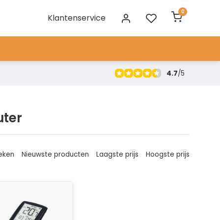
0
Klantenservice
4.7
/
5
uter
eken
Nieuwste producten
Laagste prijs
Hoogste prijs