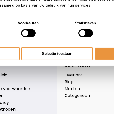
erzameld op basis van uw gebruik van hun services.
Voorkeuren
Statistieken
wieler
Snelle levering
Niet goed = geld terug
Selectie toestaan
Informatie
leid
Over ons
Blog
e voorwaarden
Merken
er
Categorieën
olicy
ethoden