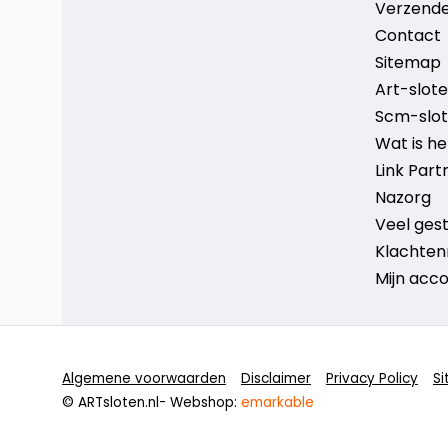
Verzende
Contact
Sitemap
Art-sloten
Scm-slote
Wat is h
Link Part
Nazorg
Veel ges
Klachten
Mijn acc
Algemene voorwaarden
Disclaimer
Privacy Policy
S
© ARTsloten.nl
- Webshop:
emarkable