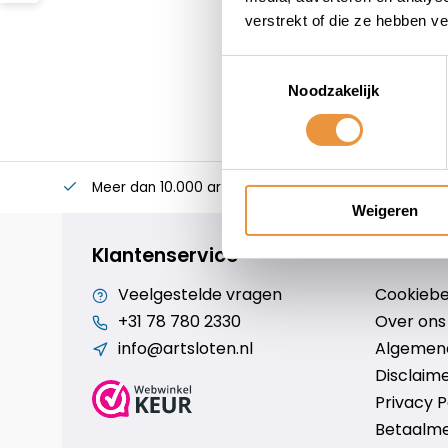
verstrekt of die ze hebben v
Toestemmingsselectie
Noodzakelijk
Meer dan 10.000 artikelen
Alles voor uw twee
Weigeren
Klantenservice
Veelgestelde vragen
Cookiebe
+31 78 780 2330
Over ons
info@artsloten.nl
Algemen
Disclaim
Privacy P
Betaalm