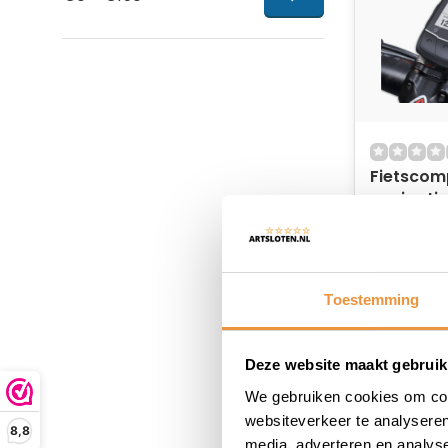
Fietscom
navigatie
Niet op
131,52
Toestemming
Deze website maakt gebruik
We gebruiken cookies om cont
websiteverkeer te analyseren
8,8
media, adverteren en analys