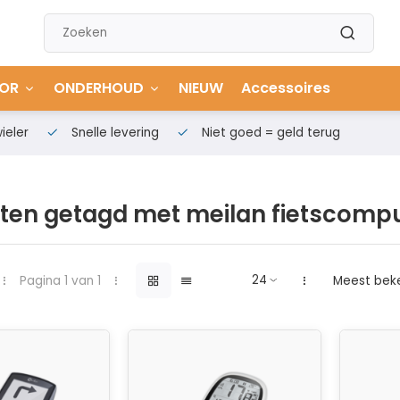
OR
ONDERHOUD
NIEUW
Accessoires
ieler
Snelle levering
Niet goed = geld terug
ten getagd met meilan fietscomp
Pagina 1 van 1
Meest bek