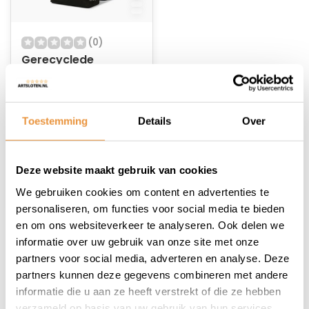
(0)
Gerecyclede
Dubbele fietstas
Urban Proof Rolltop
Op voorraad
38 liter 30 x 15 x 42
cm - blauw
Toestemming
Details
Over
89,99
78,95
Deze website maakt gebruik van cookies
We gebruiken cookies om content en advertenties te
personaliseren, om functies voor social media te bieden
en om ons websiteverkeer te analyseren. Ook delen we
informatie over uw gebruik van onze site met onze
1
partners voor social media, adverteren en analyse. Deze
partners kunnen deze gegevens combineren met andere
informatie die u aan ze heeft verstrekt of die ze hebben
verzameld op basis van uw gebruik van hun services.