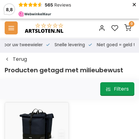
×
565
Reviews
8,8
0
s voor uw tweewieler
Snelle levering
Niet goed = geld te
Terug
Producten getagd met milieubewust
Filters