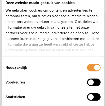
Deze website maakt gebruik van cookies
s voor uw tweewieler
Snelle levering
Niet goed = geld t
We gebruiken cookies om content en advertenties te
personaliseren, om functies voor social media te bieden
en om ons websiteverkeer te analyseren. Ook delen we
Klantenservice
informatie over uw gebruik van onze site met onze
Veelgestelde vragen
partners voor social media, adverteren en analyse. Deze
+31 78 780 2330
partners kunnen deze gegevens combineren met andere
informatie die u aan ze heeft verstrekt of die ze hebben
info@artsloten.nl
verzameld op basis van uw gebruik van hun services.
Toestemmingsselectie
Noodzakelijk
Handige pagina's
Voorkeuren
Informatie
Statistieken
Contactgegevens