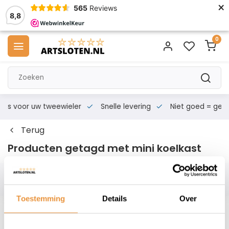
×
565
Reviews
8,8
0
s voor uw tweewieler
Snelle levering
Niet goed = geld te
Terug
Producten getagd met mini koelkast
Filters
Toestemming
Details
Over