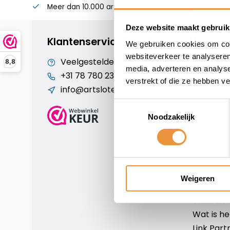
Meer dan 10.000 artikelen
Alles voor uw twee
Deze website maakt gebruik
Klantenservice
geopend
We gebruiken cookies om cont
websiteverkeer te analyseren
Veelgestelde vragen
Cookiebe
8,8
media, adverteren en analys
+31 78 780 2330
Over ons
verstrekt of die ze hebben v
info@artsloten.nl
Algemen
Disclaim
Toestemmingsselectie
Privacy P
Noodzakelijk
Betaalm
Verzende
Contact
Sitemap
Weigeren
Art-sloten
Scm-slote
Wat is h
Link Part