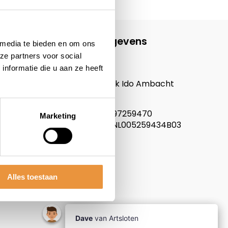
Contactgegevens
 media te bieden en om ons
ze partners voor social
ARTsloten.nl
nformatie die u aan ze heeft
Noordeinde 114
3341LW, Hendrik Ido Ambacht
Nederland
KVK nummer: 97259470
Marketing
Btw nummer: NL005259434B03
Alles toestaan