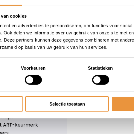
wieler
Snelle levering
Niet goed = geld terug
 van cookies
Informatie
ent en advertenties te personaliseren, om functies voor social
. Ook delen we informatie over uw gebruik van onze site met on
leid
Over ons
e. Deze partners kunnen deze gegevens combineren met andere i
Blog
erzameld op basis van uw gebruik van hun services.
e voorwaarden
Merken
er
Categorieën
olicy
Voorkeuren
Statistieken
ethoden
n & retourneren
Selectie toestaan
lijst
nlijst
et ART-keurmerk
ners