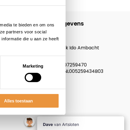
Contactgegevens
 media te bieden en om ons
ze partners voor social
ARTsloten.nl
nformatie die u aan ze heeft
Noordeinde 114
3341LW, Hendrik Ido Ambacht
Nederland
KVK nummer: 97259470
Marketing
Btw nummer: NL005259434B03
Alles toestaan