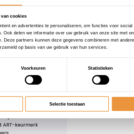
wieler
Snelle levering
Niet goed = geld terug
 van cookies
Informatie
ent en advertenties te personaliseren, om functies voor social
. Ook delen we informatie over uw gebruik van onze site met on
leid
Over ons
e. Deze partners kunnen deze gegevens combineren met andere i
Blog
erzameld op basis van uw gebruik van hun services.
e voorwaarden
Merken
er
Categorieën
olicy
Voorkeuren
Statistieken
ethoden
n & retourneren
Selectie toestaan
lijst
nlijst
et ART-keurmerk
ners