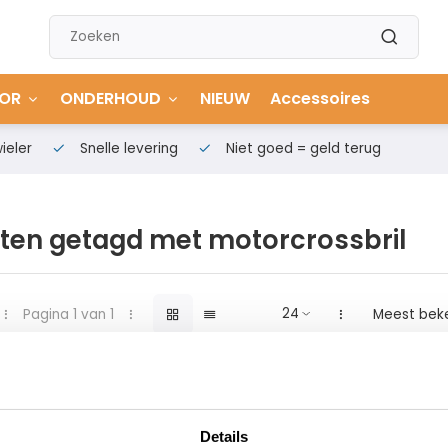
OR
ONDERHOUD
NIEUW
Accessoires
ieler
Snelle levering
Niet goed = geld terug
ten getagd met motorcrossbril
Pagina 1 van 1
Meest bek
Details