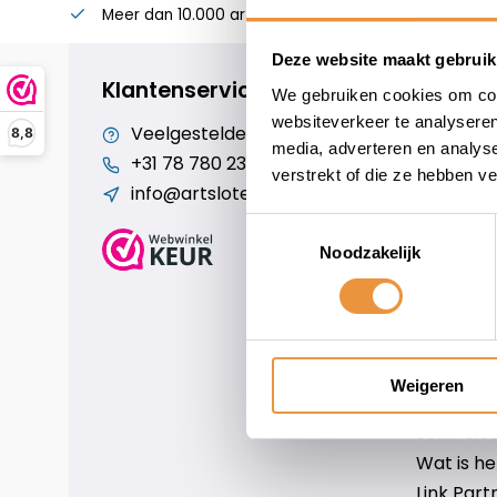
Meer dan 10.000 artikelen
Alles voor uw twee
Deze website maakt gebruik
Klantenservice
We gebruiken cookies om cont
websiteverkeer te analyseren
Veelgestelde vragen
Cookiebe
8,8
media, adverteren en analys
+31 78 780 2330
Over ons
verstrekt of die ze hebben v
info@artsloten.nl
Algemen
Disclaim
Toestemmingsselectie
Privacy P
Noodzakelijk
Betaalm
Verzende
Contact
Sitemap
Weigeren
Art-sloten
Scm-slote
Wat is h
Link Part