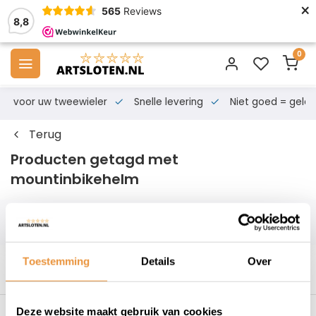
×
565
Reviews
8,8
0
s voor uw tweewieler
Snelle levering
Niet goed = geld te
Terug
Producten getagd met
mountinbikehelm
Filters
Toestemming
Details
Over
Deze website maakt gebruik van cookies
s voor uw tweewieler
Snelle levering
Niet goed = geld t