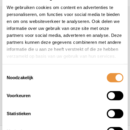
We gebruiken cookies om content en advertenties te
personaliseren, om functies voor social media te bieden
Klantenservice
en om ons websiteverkeer te analyseren. Ook delen we
informatie over uw gebruik van onze site met onze
Veelgestelde vragen
partners voor social media, adverteren en analyse. Deze
+31 78 780 2330
partners kunnen deze gegevens combineren met andere
info@artsloten.nl
informatie die u aan ze heeft verstrekt of die ze hebben
verzameld op basis van uw gebruik van hun services.
Toestemmingsselectie
Noodzakelijk
Handige pagina's
Voorkeuren
Informatie
Statistieken
Contactgegevens