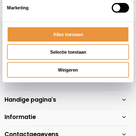
Marketing
s voor uw tweewieler
Snelle levering
Niet goed = geld t
Klantenservice
Alles toestaan
Veelgestelde vragen
+31 78 780 2330
Selectie toestaan
info@artsloten.nl
Weigeren
Handige pagina's
Informatie
Contactgegevens