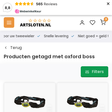
×
565
Reviews
8,8
0
s voor uw tweewieler
Snelle levering
Niet goed = geld te
Terug
Producten getagd met oxford boss
Filters