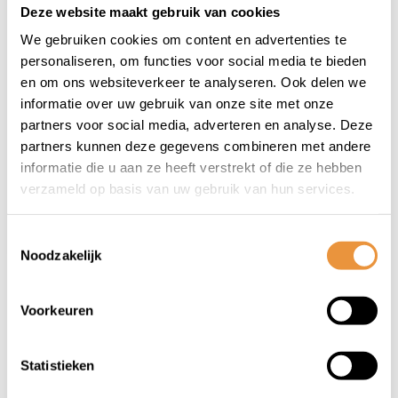
Deze website maakt gebruik van cookies
(1)
We gebruiken cookies om content en advertenties te
Scooter/motorslot
personaliseren, om functies voor social media te bieden
ART-4 200cm Boss
en om ons websiteverkeer te analyseren. Ook delen we
MBT4076
informatie over uw gebruik van onze site met onze
Op voorraad
partners voor social media, adverteren en analyse. Deze
partners kunnen deze gegevens combineren met andere
129,90
informatie die u aan ze heeft verstrekt of die ze hebben
104,95
verzameld op basis van uw gebruik van hun services.
Toestemmingsselectie
Noodzakelijk
1
Voorkeuren
Statistieken