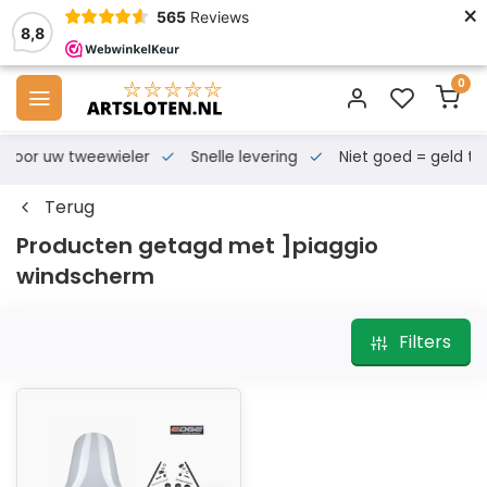
×
565
Reviews
8,8
0
s voor uw tweewieler
Snelle levering
Niet goed = geld te
Terug
Producten getagd met ]piaggio
windscherm
Filters