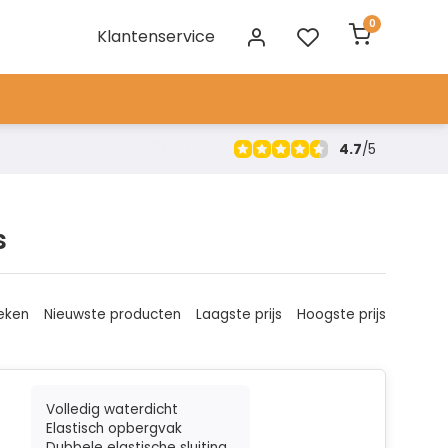
0
Klantenservice
4.7
/
5
s
eken
Nieuwste producten
Laagste prijs
Hoogste prijs
Volledig waterdicht
Elastisch opbergvak
Dubbele elastische sluiting