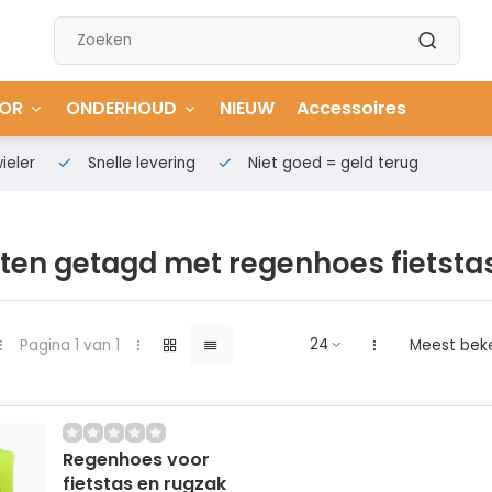
OR
ONDERHOUD
NIEUW
Accessoires
ieler
Snelle levering
Niet goed = geld terug
ten getagd met regenhoes fietsta
Pagina 1 van 1
Meest bek
Regenhoes voor
fietstas en rugzak