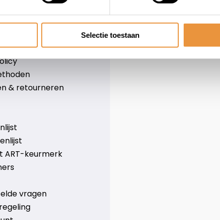
leid
Over ons
Blog
e voorwaarden
Merken
Selectie toestaan
er
Categorieën
olicy
ethoden
n & retourneren
lijst
nlijst
et ART-keurmerk
ners
telde vragen
regeling