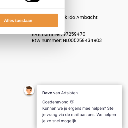
ARTsloten.nl
Noordeinde 114
3341LW, Hendrik Ido Ambacht
Alles toestaan
Nederland
KVK nummer: 97259470
Btw nummer: NL005259434B03