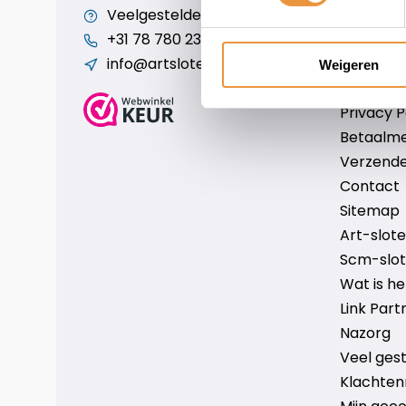
Veelgestelde vragen
Cookiebe
+31 78 780 2330
Over ons
info@artsloten.nl
Algemen
Weigeren
Disclaim
Privacy P
Betaalm
Verzende
Contact
Sitemap
Art-sloten
Scm-slote
Wat is h
Link Part
Nazorg
Veel ges
Klachten