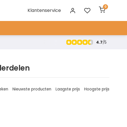
0
Klantenservice
4.7
/
5
derdelen
eken
Nieuwste producten
Laagste prijs
Hoogste prijs