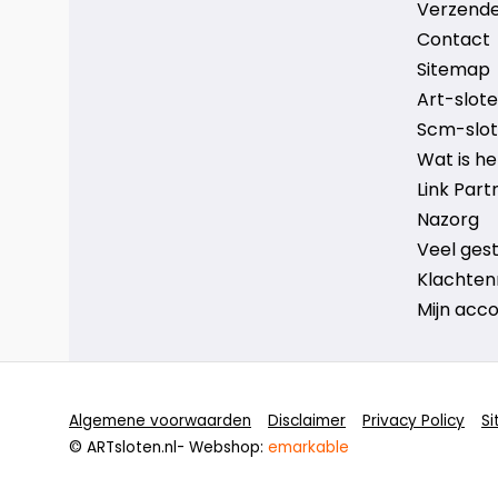
Verzende
Contact
Sitemap
Art-sloten
Scm-slote
Wat is h
Link Part
Nazorg
Veel ges
Klachten
Mijn acc
Algemene voorwaarden
Disclaimer
Privacy Policy
S
© ARTsloten.nl
- Webshop:
emarkable