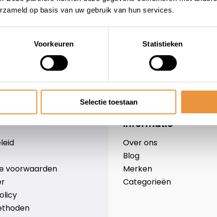
erzameld op basis van uw gebruik van hun services.
Voorkeuren
Statistieken
wieler
Snelle levering
Niet goed = geld terug
Selectie toestaan
Informatie
leid
Over ons
Blog
e voorwaarden
Merken
er
Categorieën
olicy
ethoden