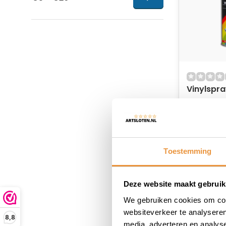
Vinylspra
Op voor
26,95
21,95
Toestemming
Deze website maakt gebruik
We gebruiken cookies om cont
websiteverkeer te analyseren
8,8
media, adverteren en analys