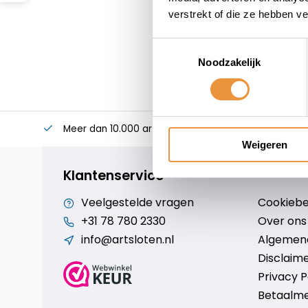
verstrekt of die ze hebben v
Toestemmingsselectie
Noodzakelijk
Meer dan 10.000 artikelen
Alles voor uw twee
Weigeren
Klantenservice
Veelgestelde vragen
Cookiebe
+31 78 780 2330
Over ons
info@artsloten.nl
Algemen
Disclaim
Privacy P
Betaalm