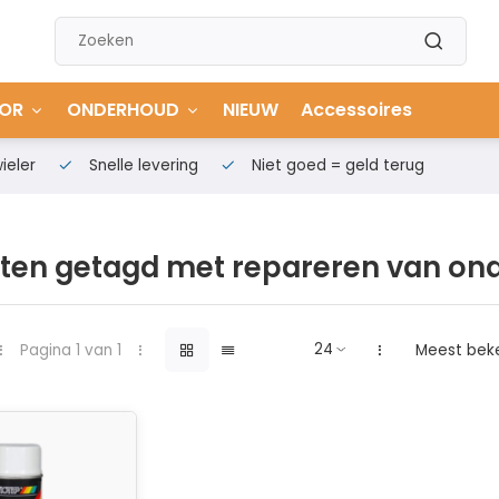
OR
ONDERHOUD
NIEUW
Accessoires
ieler
Snelle levering
Niet goed = geld terug
ten getagd met repareren van on
Pagina 1 van 1
Meest bek