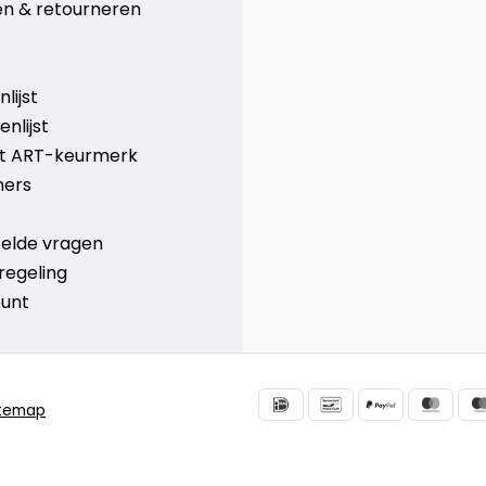
n & retourneren
lijst
nlijst
et ART-keurmerk
ners
telde vragen
regeling
ount
itemap