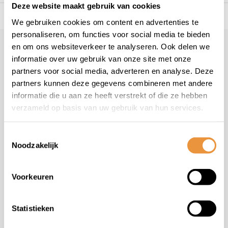
Deze website maakt gebruik van cookies
s voor uw tweewieler
Snelle levering
Niet goed = geld t
We gebruiken cookies om content en advertenties te
personaliseren, om functies voor social media te bieden
en om ons websiteverkeer te analyseren. Ook delen we
Klantenservice
informatie over uw gebruik van onze site met onze
Veelgestelde vragen
partners voor social media, adverteren en analyse. Deze
+31 78 780 2330
partners kunnen deze gegevens combineren met andere
informatie die u aan ze heeft verstrekt of die ze hebben
info@artsloten.nl
verzameld op basis van uw gebruik van hun services.
Toestemmingsselectie
Noodzakelijk
Handige pagina's
Voorkeuren
Informatie
Statistieken
Contactgegevens