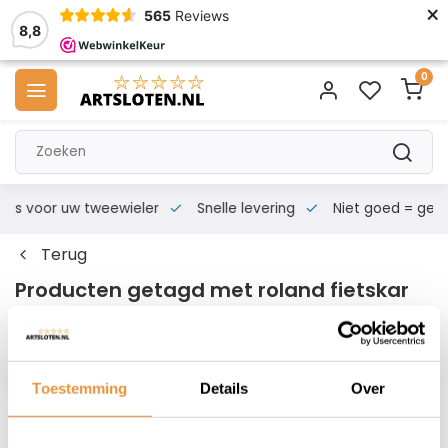
×
565
Reviews
8,8
0
s voor uw tweewieler
Snelle levering
Niet goed = geld te
Terug
Producten getagd met roland fietskar
Filters
Toestemming
Details
Over