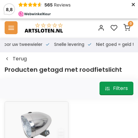
×
565
Reviews
8,8
0
s voor uw tweewieler
Snelle levering
Niet goed = geld te
Terug
Producten getagd met roodfietslicht
Filters