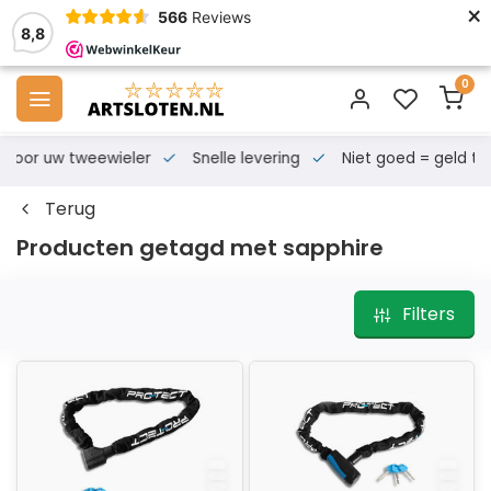
×
566
Reviews
8,8
0
s voor uw tweewieler
Snelle levering
Niet goed = geld te
Terug
Producten getagd met sapphire
Filters