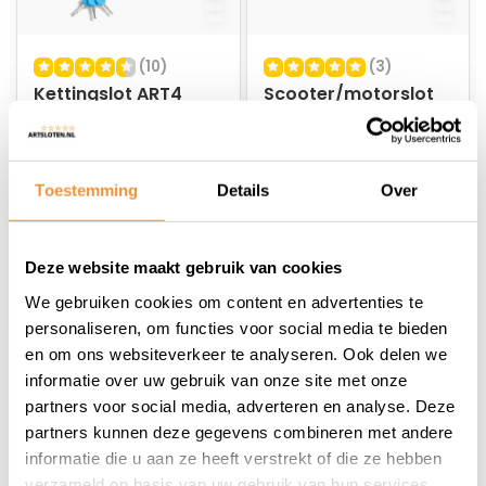
(10)
(3)
Kettingslot ART4
Scooter/motorslot
120cm MBT4147
ART-4 150cm
MBT4147
Op voorraad
Op voorraad
Toestemming
Details
Over
62,95
73,95
56,95
67,95
Deze website maakt gebruik van cookies
We gebruiken cookies om content en advertenties te
personaliseren, om functies voor social media te bieden
en om ons websiteverkeer te analyseren. Ook delen we
informatie over uw gebruik van onze site met onze
1
partners voor social media, adverteren en analyse. Deze
partners kunnen deze gegevens combineren met andere
informatie die u aan ze heeft verstrekt of die ze hebben
verzameld op basis van uw gebruik van hun services.